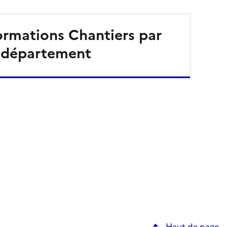
ormations Chantiers par
département
Haut de page