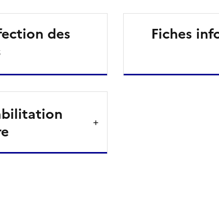
fection des
Fiches inf
s
bilitation
re
ien de la page dans le presse-papier