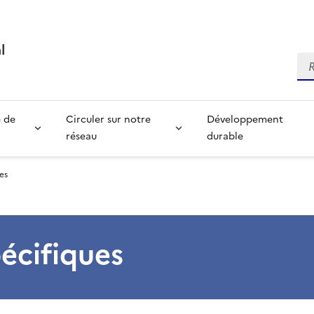
l
Re
é de
Circuler sur notre
Développement
réseau
durable
es
écifiques