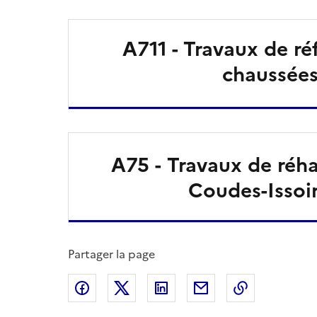
A711 - Travaux de ré
chaussée
A75 - Travaux de réha
Coudes-Issoi
Partager la page
Partager sur Facebook
Partager sur X
Partager sur LinkedIn
Partager par email
Copier le l