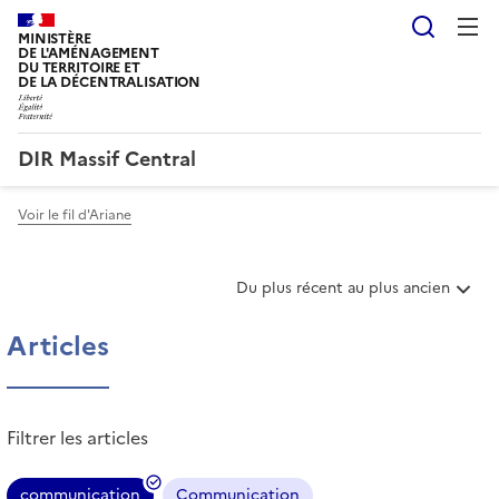
Reche
MINISTÈRE
DE L'AMÉNAGEMENT
DU TERRITOIRE ET
DE LA DÉCENTRALISATION
DIR Massif Central
Voir le fil d'Ariane
T
Du plus récent au plus ancien
r
i
Articles
e
r
l
e
Filtrer les articles
s
a
r
communication
Communication