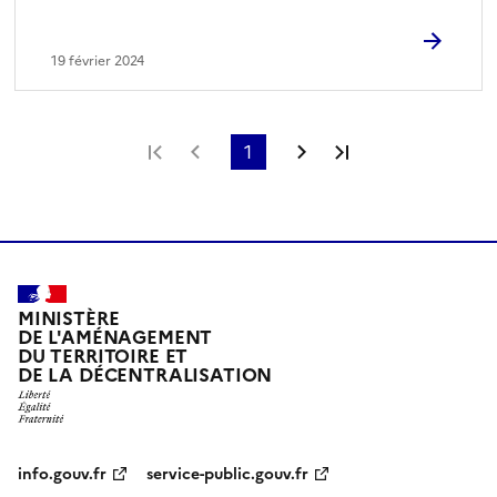
19 février 2024
Première page
Page précédente
1
Page suivante
Dernière page
MINISTÈRE
DE L'AMÉNAGEMENT
DU TERRITOIRE ET
DE LA DÉCENTRALISATION
info.gouv.fr
service-public.gouv.fr